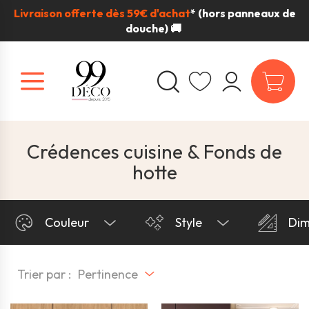
Livraison offerte dès 59€ d'achat
*
(hors panneaux de
douche) 🚚
Crédences cuisine & Fonds de
hotte
Couleur
Style
Dim
Trier par :
Pertinence