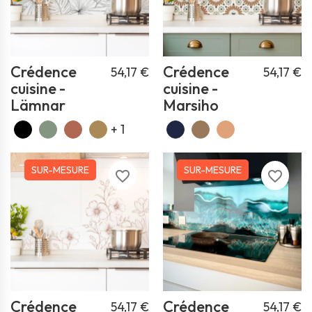
Crédence
Crédence
54,17 €
54,17 €
cuisine -
cuisine -
Lämnar
Marsiho
+ 1
SUR-MESURE
SUR-MESURE
favorite_border
favorite_border
Crédence
Crédence
54,17 €
54,17 €