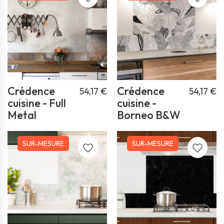
Crédence
Crédence
54,17 €
54,17 €
cuisine - Full
cuisine -
Metal
Borneo B&W
SUR-MESURE
SUR-MESURE
favorite_border
favorite_border