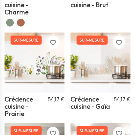
cuisine -
cuisine - Brut
Charme
SUR-MESURE
SUR-MESURE
favorite_border
favorite_border
Crédence
Crédence
54,17 €
54,17 €
cuisine -
cuisine - Gaïa
Prairie
SUR-MESURE
SUR-MESURE
favorite_border
favorite_border