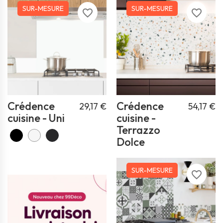
SUR-MESURE
SUR-MESURE
favorite_border
favorite_border
Crédence
Crédence
29,17 €
54,17 €
cuisine - Uni
cuisine -
Terrazzo
Dolce
SUR-MESURE
favorite_border