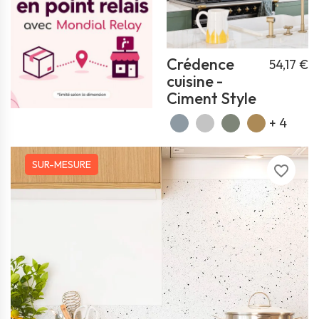
Crédence
54,17 €
cuisine -
Ciment Style
+ 4
SUR-MESURE
favorite_border