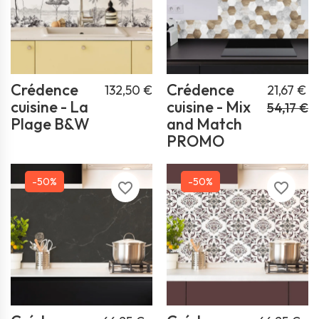
Crédence
Crédence
132,50 €
21,67 €
cuisine - La
cuisine - Mix
54,17 €
Plage B&W
and Match
PROMO
-50%
-50%
favorite_border
favorite_border