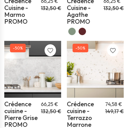
Crédence
Crédence
66,25 €
66,25 €
Cuisine -
Cuisine -
132,50 €
132,50 €
Marmo
Agathe
PROMO
PROMO
-50%
-50%
favorite_border
favorite_border
Crédence
Crédence
66,25 €
74,58 €
cuisine -
cuisine -
132,50 €
149,17 €
Pierre Grise
Terrazzo
PROMO
Marrone