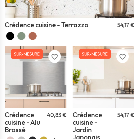
Crédence cuisine - Terrazzo
54,17 €
SUR-MESURE
SUR-MESURE
favorite_border
favorite_border
Crédence
Crédence
40,83 €
54,17 €
cuisine - Alu
cuisine -
Brossé
Jardin
Japonais