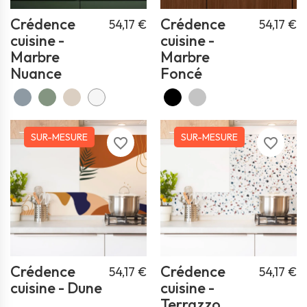
Crédence
Crédence
54,17 €
54,17 €
cuisine -
cuisine -
Marbre
Marbre
Nuance
Foncé
SUR-MESURE
SUR-MESURE
favorite_border
favorite_border
Crédence
Crédence
54,17 €
54,17 €
cuisine - Dune
cuisine -
Terrazzo