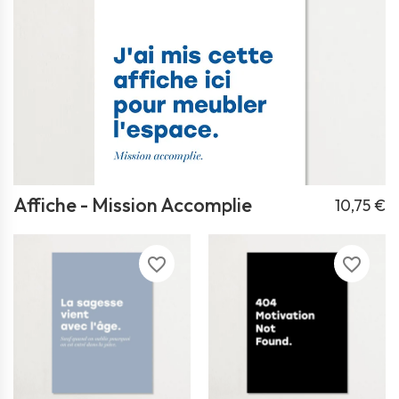
Affiche - Mission Accomplie
10,75 €
favorite_border
favorite_border