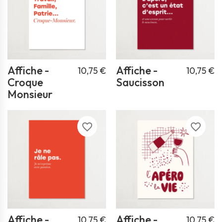
Affiche -
Affiche -
10,75 €
10,75 €
Croque
Saucisson
Monsieur
favorite_border
favorite_border
Affiche -
Affiche -
10,75 €
10,75 €