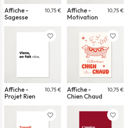
Affiche -
Affiche -
10,75 €
10,75 €
Sagesse
Motivation
favorite_border
favorite_border
Affiche -
Affiche -
10,75 €
10,75 €
Projet Rien
Chien Chaud
favorite_border
favorite_border