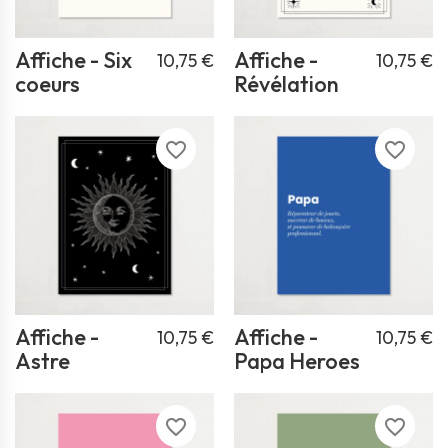
Affiche - Six
Affiche -
10,75 €
10,75 €
coeurs
Révélation
favorite_border
favorite_border
Affiche -
Affiche -
10,75 €
10,75 €
Astre
Papa Heroes
favorite_border
favorite_border