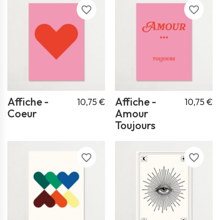
favorite_border
favorite_border
Affiche -
Affiche -
10,75 €
10,75 €
Coeur
Amour
Toujours
favorite_border
favorite_border