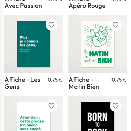
Avec Passion
Apéro Rouge
favorite_border
favorite_border
Affiche - Les
Affiche -
10,75 €
10,75 €
Gens
Matin Bien
favorite_border
favorite_border