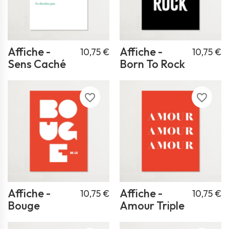
Affiche -
Affiche -
10,75 €
10,75 €
Sens Caché
Born To Rock
favorite_border
favorite_border
Affiche -
Affiche -
10,75 €
10,75 €
Bouge
Amour Triple