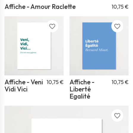
Affiche - Amour Raclette
10,75 €
favorite_border
favorite_border
Affiche - Veni
Affiche -
10,75 €
10,75 €
Vidi Vici
Liberté
Egalité
favorite_border