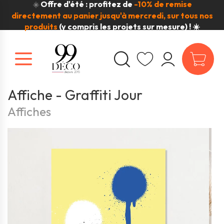
Offre d'été : profitez de
-10% de remise
☀️
directement au panier jusqu'à mercredi, sur tous nos
produits
(y compris les projets sur mesure) ! ☀️
Affiche - Graffiti Jour
Affiches