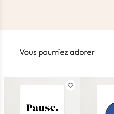
Vous pourriez adorer
favorite_border