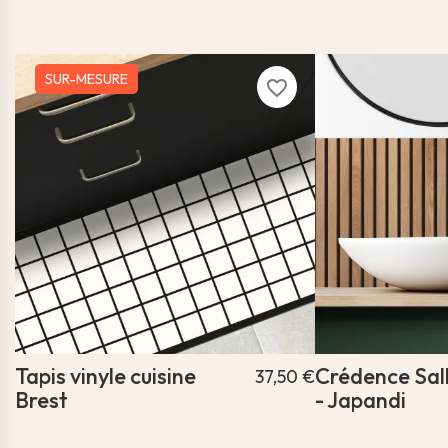
SUR-MESURE
favorite_border
Tapis vinyle cuisine
Crédence Sal
37,50 €
Brest
- Japandi