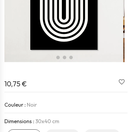
favorite_border
10,75 €
Couleur :
Noir
Dimensions :
30x40 cm