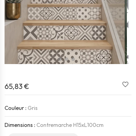
favorite_border
65,83 €
Couleur :
Gris
Dimensions :
Contremarche H15xL100cm