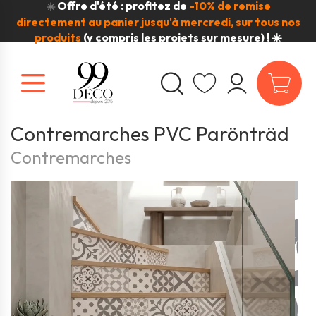
Offre d'été : profitez de
-10% de remise
☀️
directement au panier jusqu'à mercredi, sur tous nos
produits
(y compris les projets sur mesure) ! ☀️
Contremarches PVC Parönträd
Contremarches