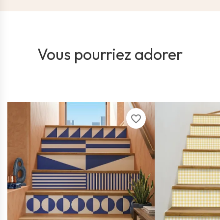
Vous pourriez adorer
favorite_border