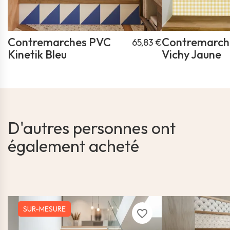
Contremarches PVC
Contremarch
65,83 €
Kinetik Bleu
Vichy Jaune
D'autres personnes ont
également acheté
SUR-MESURE
favorite_border