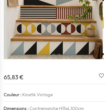
favorite_border
65,83 €
Couleur :
Kinetik Vintage
Dimensions :
Contremarche H15xL100cm