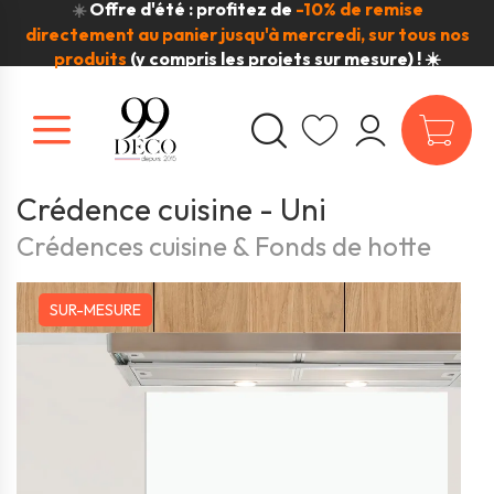
Offre d'été : profitez de
-10% de remise
☀️
directement au panier jusqu'à mercredi, sur tous nos
produits
(y compris les projets sur mesure) ! ☀️
Crédence cuisine - Uni
Crédences cuisine & Fonds de hotte
SUR-MESURE