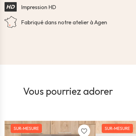
Impression HD
Fabriqué dans notre atelier à Agen
Vous pourriez adorer
SUR-MESURE
SUR-MESURE
favorite_border