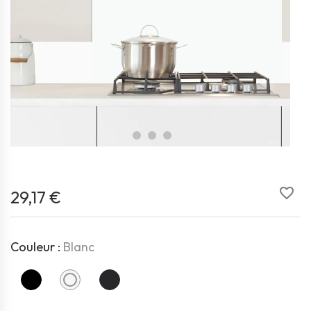
favorite_border
29,17 €
Couleur :
Blanc
Noir
Blanc
Anthracite RAL7016