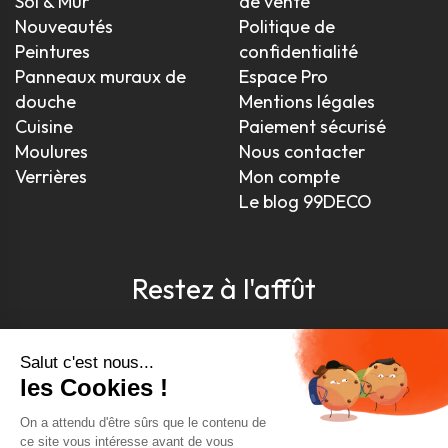
Sol & Mur
de vente
Nouveautés
Politique de
Peintures
confidentialité
Panneaux muraux de
Espace Pro
douche
Mentions légales
Cuisine
Paiement sécurisé
Moulures
Nous contacter
Verrières
Mon compte
Le blog 99DECO
Restez à l'affût
Pour être toujours au courant, inscrivez-vous à
notre newsletter