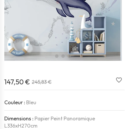
favorite_border
147,50 €
245,83 €
Couleur :
Bleu
Dimensions :
Papier Peint Panoramique
L336xH270cm