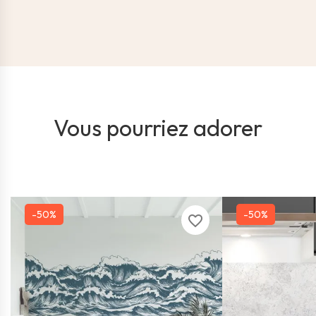
Vous pourriez adorer
-50%
-50%
favorite_border