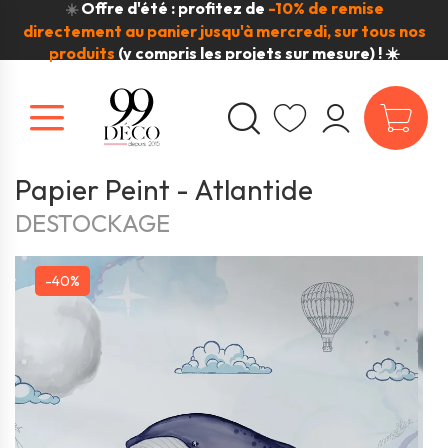
Offre d'été : profitez de
-10% de remise
☀️
directement au panier jusqu'à mercredi, sur tous nos
produits
(y compris les projets sur mesure) ! ☀️
Papier Peint - Atlantide
DESTOCKAGE
-40%