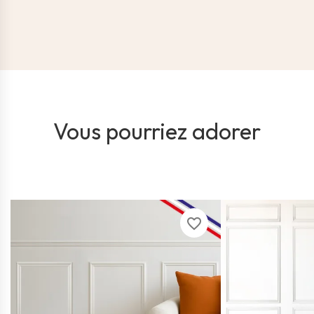
Vous pourriez adorer
favorite_border