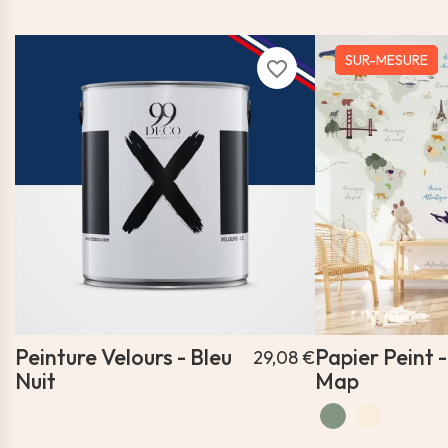
SUR-MESURE
favorite_border
Peinture Velours - Bleu
Papier Peint 
29,08 €
Nuit
Map