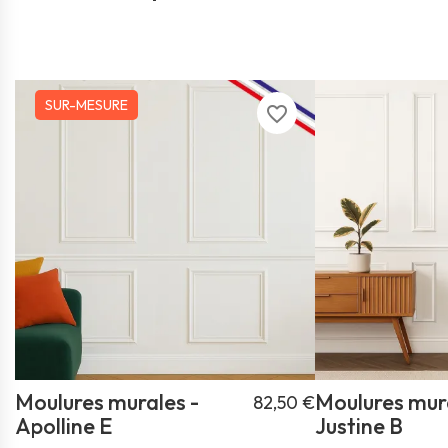
SUR-MESURE
favorite_border
Moulures murales -
Moulures mura
82,50 €
Apolline E
Justine B