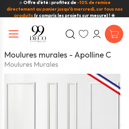
Offre d'été : profitez de
-10% de remise
☀️
directement au panier jusqu'à mercredi, sur tous nos
produits
(y compris les projets sur mesure) ! ☀️
Moulures murales - Apolline C
Moulures Murales