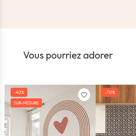
Vous pourriez adorer
-40%
-70%
favorite_border
SUR-MESURE