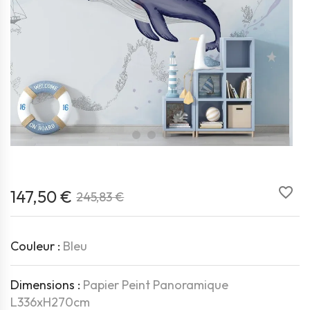
favorite_border
147,50 €
245,83 €
Couleur :
Bleu
Dimensions :
Papier Peint Panoramique
L336xH270cm