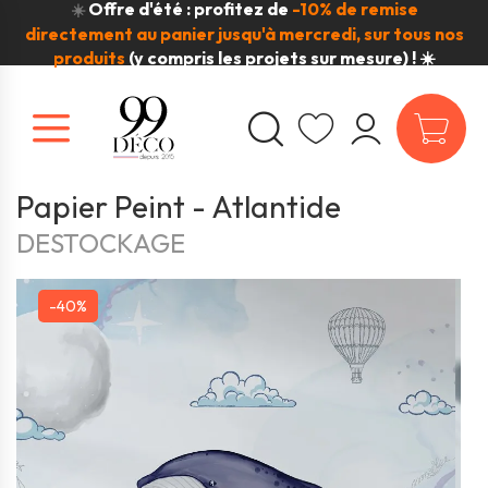
Offre d'été : profitez de
-10% de remise
☀️
directement au panier jusqu'à mercredi, sur tous nos
produits
(y compris les projets sur mesure) ! ☀️
Papier Peint - Atlantide
DESTOCKAGE
-40%