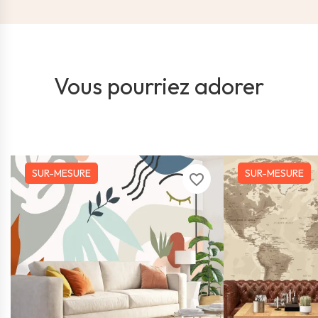
Vous pourriez adorer
SUR-MESURE
SUR-MESURE
favorite_border