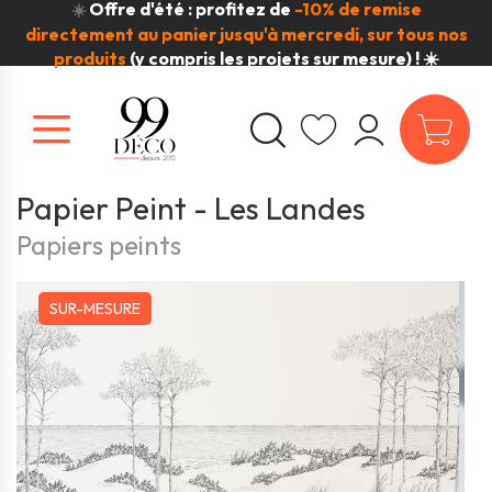
Offre d'été : profitez de
-10% de remise
☀️
directement au panier jusqu'à mercredi, sur tous nos
produits
(y compris les projets sur mesure) ! ☀️
Papier Peint - Les Landes
Papiers peints
SUR-MESURE