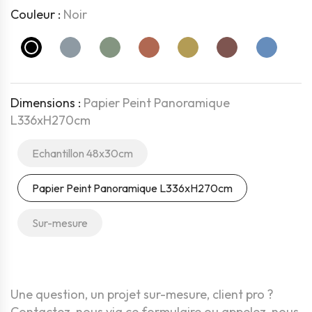
Couleur :
Noir
Noir
Bleu
Vert
Terracotta
Doré
Ocre
Aquarelle
Dimensions :
Papier Peint Panoramique
L336xH270cm
Echantillon 48x30cm
Papier Peint Panoramique L336xH270cm
Sur-mesure
Une question, un projet sur-mesure, client pro ?
Contactez-nous via ce formulaire
ou
appelez-nous