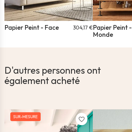
Papier Peint - Face
Papier Peint 
304,17 €
Monde
D'autres personnes ont
également acheté
SUR-MESURE
favorite_border