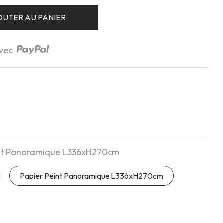
OUTER AU PANIER
avec
int Panoramique L336xH270cm
Papier Peint Panoramique L336xH270cm