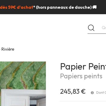
 dès 59€ d'achat
*
(hors panneaux de douche) 🚚
 Rivière
Papier Peint
Papiers peints
245,83 €
Dont 0