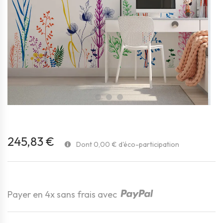
favorite_border
245,83 €
Dont 0,00 € d'éco-participation
Payer en 4x sans frais avec