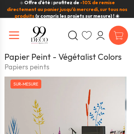
Offre d'été : profitez de
-10% de remise
☀️
directement au panier jusqu'à mercredi, sur tous nos
produits
(y compris les projets sur mesure) ! ☀️
Papier Peint - Végétalist Colors
Papiers peints
SUR-MESURE