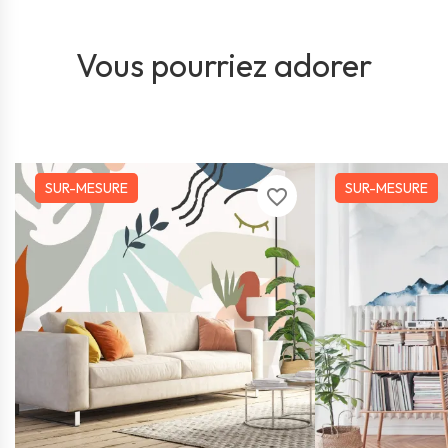
Vous pourriez adorer
SUR-MESURE
SUR-MESURE
favorite_border