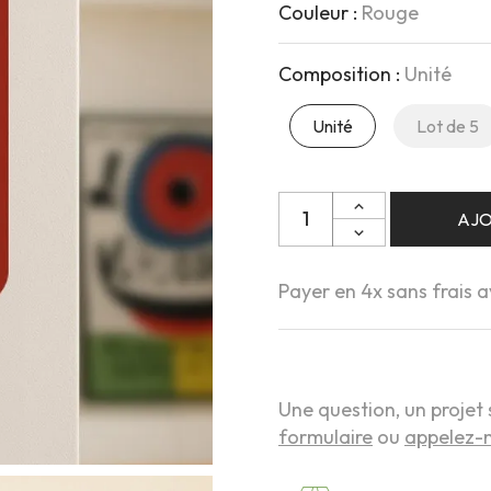
Couleur :
Rouge
Composition :
Unité
Unité
Lot de 5
Quantité
AJO
Payer en 4x sans frais 
Une question, un projet 
formulaire
ou
appelez-n