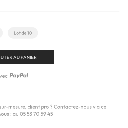
Lot de 10
UTER AU PANIER
avec
sur-mesure, client pro ?
Contactez-nous via ce
ous :
au 05 53 70 59 45