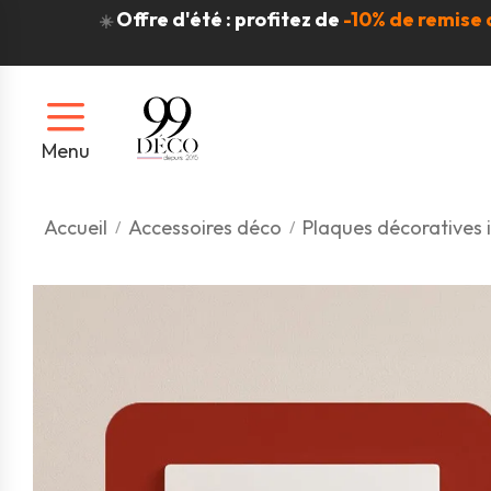
Offre d'été : profitez de
-10% de remise 
☀️
Menu
Accueil
Accessoires déco
Plaques décoratives i