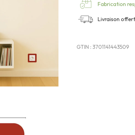
Fabrication re
Livraison offe
GTIN : 3701141443509