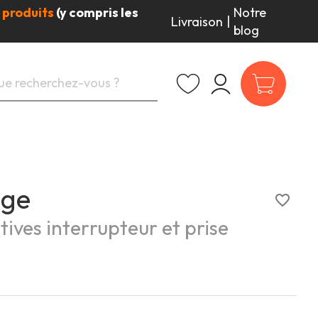
 produits
(y compris les
Notre
Livraison
|
blog
uge
favorite_border
ives interrupteur et prise