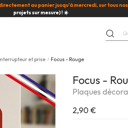
directement au panier jusqu'à mercredi, sur tous nos
projets sur mesure) ! ☀️
nterrupteur et prise
Focus - Rouge
Focus - Ro
Plaques décorat
2,90 €