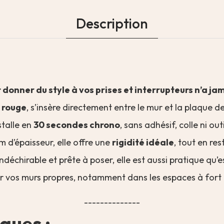
Description
 donner du style à vos prises et interrupteurs n’a jam
t rouge
, s’insère directement entre le mur et la plaque de
nstalle en
30 secondes chrono
, sans adhésif, colle ni ou
 d’épaisseur, elle offre une
rigidité idéale
, tout en res
ndéchirable et prête à poser, elle est aussi pratique qu’
r vos murs propres, notamment dans les espaces à fort
--------------
ques :