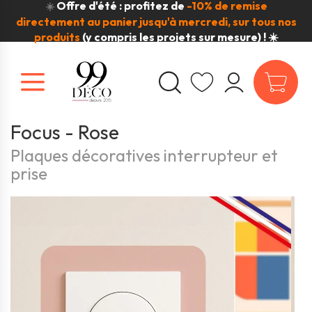
Offre d'été : profitez de
-10% de remise
☀️
directement au panier jusqu'à mercredi, sur tous nos
produits
(y compris les projets sur mesure) ! ☀️
Focus - Rose
Plaques décoratives interrupteur et
prise