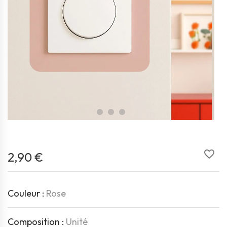
favorite_border
2,90 €
Couleur :
Rose
Composition :
Unité