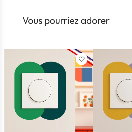
Vous pourriez adorer
favorite_border