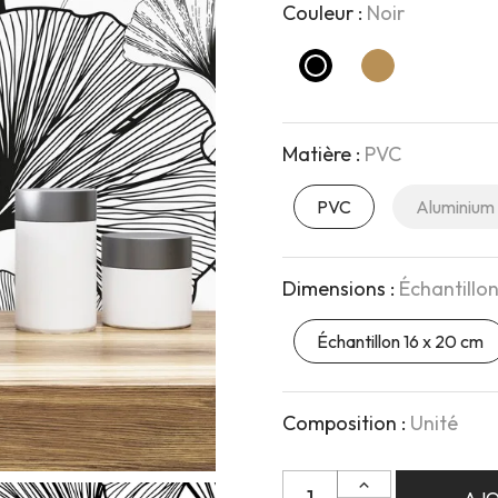
Couleur :
Noir
Noir
Ocre Gingko
Matière :
PVC
PVC
Aluminium
Dimensions :
Échantillon
Échantillon 16 x 20 cm
Composition :
Unité
Quantité