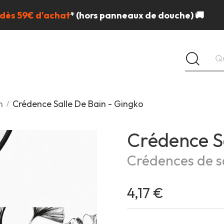
 dès 59€ d'achat
*
(hors panneaux de douche) 🚚
n
Crédence Salle De Bain - Gingko
Crédence S
Crédences de sa
4,17 €