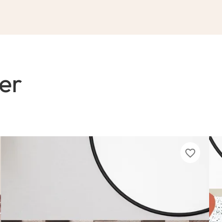
er
favorite_border