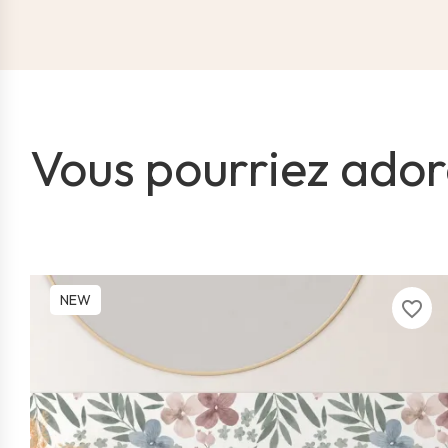
Vous pourriez ador
NEW
favorite_border