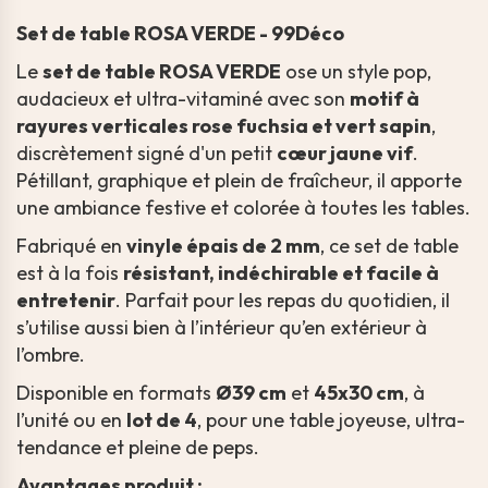
Set de table ROSA VERDE - 99Déco
Le
set de table ROSA VERDE
ose un style pop,
audacieux et ultra-vitaminé avec son
motif à
rayures verticales rose fuchsia et vert sapin
,
discrètement signé d'un petit
cœur jaune vif
.
Pétillant, graphique et plein de fraîcheur, il apporte
une ambiance festive et colorée à toutes les tables.
Fabriqué en
vinyle épais de 2 mm
, ce set de table
est à la fois
résistant, indéchirable et facile à
entretenir
. Parfait pour les repas du quotidien, il
s’utilise aussi bien à l’intérieur qu’en extérieur à
l’ombre.
Disponible en formats
Ø39 cm
et
45x30 cm
, à
l’unité ou en
lot de 4
, pour une table joyeuse, ultra-
tendance et pleine de peps.
Avantages produit :