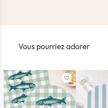
Vous pourriez adorer
favorite_border