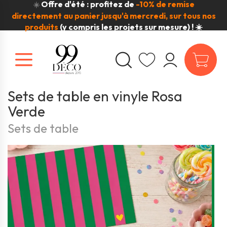
Offre d'été : profitez de
-10% de remise
☀️
directement au panier jusqu'à mercredi, sur tous nos
produits
(y compris les projets sur mesure) ! ☀️
Sets de table en vinyle Rosa
Verde
Sets de table