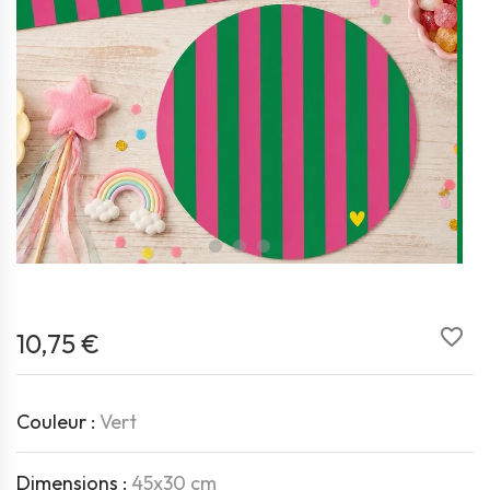
favorite_border
10,75 €
Couleur :
Vert
Dimensions :
45x30 cm