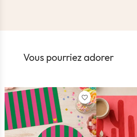
Vous pourriez adorer
favorite_border