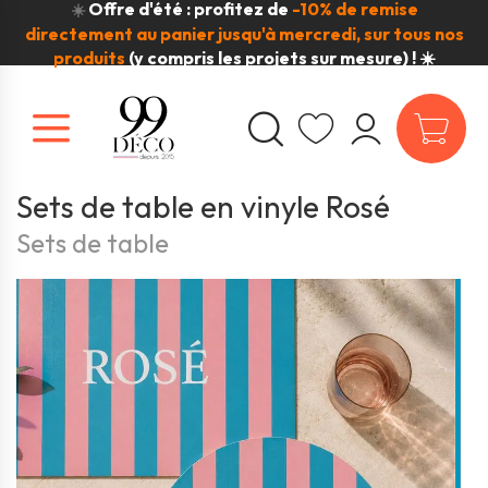
Offre d'été : profitez de
-10% de remise
☀️
directement au panier jusqu'à mercredi, sur tous nos
produits
(y compris les projets sur mesure) ! ☀️
Sets de table en vinyle Rosé
Sets de table