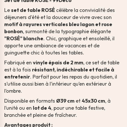
Set de table ROSÉ - 99Déco
Le
set de table ROSÉ
célèbre la convivialité des
déjeuners d'été et la douceur de vivre avec son
motif à rayures verticales bleu lagon et rose
bonbon
, surmonté de la typographie élégante
"ROSÉ" blanche
. Chic, graphique et ensoleillé, il
apporte une ambiance de vacances et de
guinguette chic à toutes les tables.
Fabriqué en
vinyle épais de 2 mm
, ce set de table
est à la fois
résistant, indéchirable et facile à
entretenir
. Parfait pour les repas du quotidien, il
s’utilise aussi bien à l’intérieur qu’en extérieur à
l’ombre.
Disponible en formats
Ø39 cm
et
45x30 cm
, à
l’unité ou en
lot de 4
, pour une table festive,
branchée et pleine de fraîcheur.
Avantages produit :