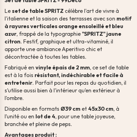
Set de table SPRITZ - 99Déco
Le
set de table SPRITZ
célèbre l'art de vivre à
l'italienne et la saison des terrasses avec son
motif
à rayures verticales orange ensoleillé et bleu
azur
, frappé de la typographie
"SPRITZ" jaune
citron
. Festif, graphique et ultra-vitaminé, il
apporte une ambiance Aperitivo chic et
décontractée à toutes les tables.
Fabriqué en
vinyle épais de 2 mm
, ce set de table
est à la fois
résistant, indéchirable et facile à
entretenir
. Parfait pour les repas du quotidien, il
s’utilise aussi bien à l’intérieur qu’en extérieur à
l’ombre.
Disponible en formats
Ø39 cm
et
45x30 cm
, à
l’unité ou en
lot de 4
, pour une table joyeuse,
branchée et pleine de peps.
Avantages produit :