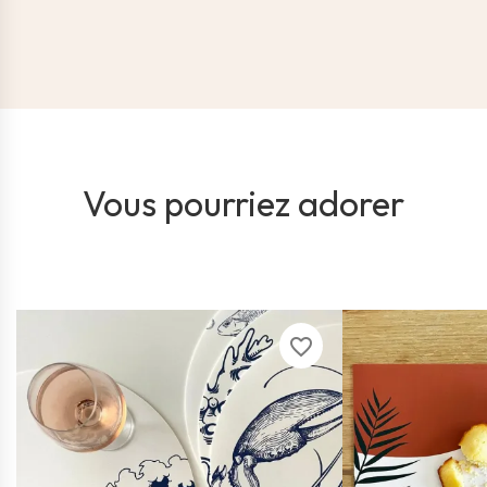
Vous pourriez adorer
favorite_border