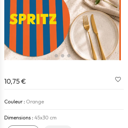
favorite_border
10,75 €
Couleur :
Orange
Dimensions :
45x30 cm