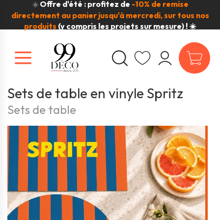
Offre d'été : profitez de
-10% de remise
☀️
directement au panier jusqu'à mercredi, sur tous nos
produits
(y compris les projets sur mesure) ! ☀️
Sets de table en vinyle Spritz
Sets de table