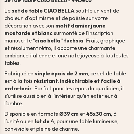
Set de table CIAO BELLA - 99Déco
Le
set de table CIAO BELLA
souffle un vent de
chaleur, d'optimisme et de poésie sur votre
décoration avec son
motif damier jaune
moutarde et blanc
surmonté de l'inscription
manuscrite
"ciao bella" fuchsia
. Frais, graphique
et résolument rétro, il apporte une charmante
ambiance italienne et une note joyeuse à toutes les
tables.
Fabriqué en
vinyle épais de 2 mm
, ce set de table
est à la fois
résistant, indéchirable et facile à
entretenir
. Parfait pour les repas du quotidien, il
s’utilise aussi bien à l’intérieur qu’en extérieur à
l’ombre.
Disponible en formats
Ø39 cm
et
45x30 cm
, à
l’unité ou en
lot de 4
, pour une table lumineuse,
conviviale et pleine de charme.