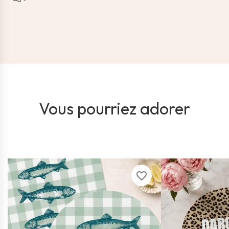
Vous pourriez adorer
favorite_border