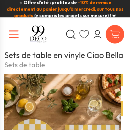
Offre d'été : profitez de
-10% de remise
☀️
directement au panier jusqu'à mercredi, sur tous nos
produits
(y compris les projets sur mesure) ! ☀️
Sets de table en vinyle Ciao Bella
Sets de table