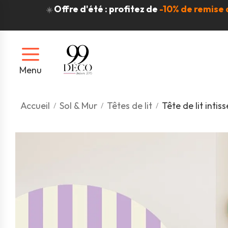
Offre d'été : profitez de
-10% de remise 
☀️
Menu
Accueil
Sol & Mur
Têtes de lit
Tête de lit int