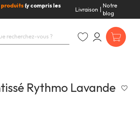
 produits
(y compris les
Notre
Livraison
|
blog
 intissé Rythmo Lavande
favorite_border