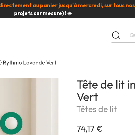
directement au panier jusqu'à mercredi, sur tous nos
projets sur mesure) ! ☀️
issé Rythmo Lavande Vert
Tête de lit
Vert
Têtes de lit
74,17 €