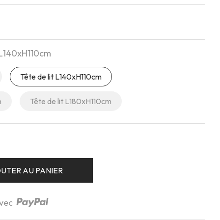
t L140xH110cm
Tête de lit L140xH110cm
m
Tête de lit L180xH110cm
UTER AU PANIER
avec