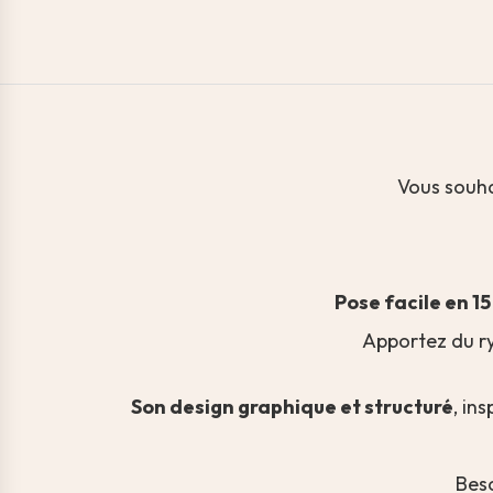
Vous souha
Pose facile en 1
Apportez du ry
Son design graphique et structuré
, in
Bes