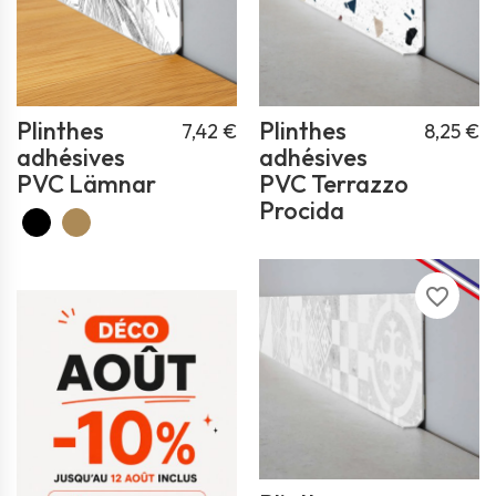
Plinthes
Plinthes
7,42 €
8,25 €
adhésives
adhésives
PVC Lämnar
PVC Terrazzo
Procida
favorite_border