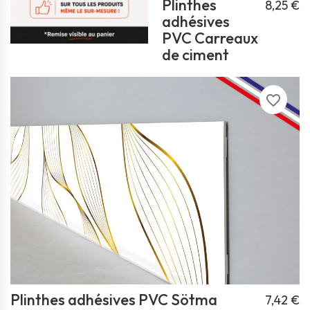
Plinthes
8,25 €
adhésives
PVC Carreaux
de ciment
favorite_border
Plinthes adhésives PVC Sötma
7,42 €