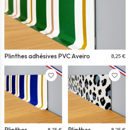
Plinthes adhésives PVC Aveiro
8,25 €
favorite_border
favorite_border
Plinthes
Plinthes
8,25 €
8,25 €