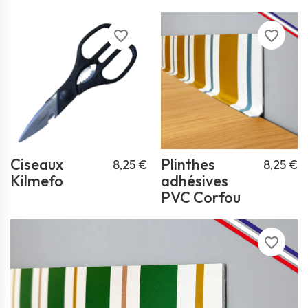
favorite_border
favorite_border
Ciseaux
Plinthes
8,25 €
8,25 €
Kilmefo
adhésives
PVC Corfou
favorite_border