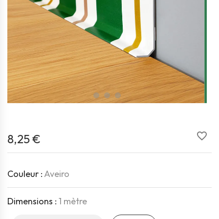
favorite_border
8,25 €
Couleur :
Aveiro
Dimensions :
1 mètre