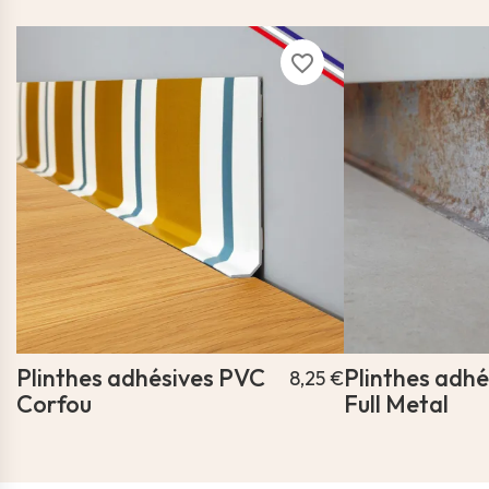
favorite_border
Plinthes adhésives PVC
Plinthes adh
8,25 €
Corfou
Full Metal