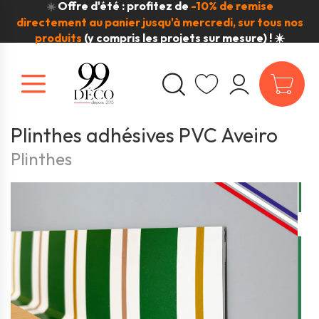
Offre d'été : profitez de
-10% de remise
☀️
directement au panier jusqu'à mercredi, sur tous nos
produits
(y compris les projets sur mesure) ! ☀️
Plinthes adhésives PVC Aveiro
Plinthes