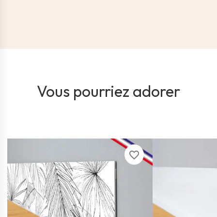
Vous pourriez adorer
favorite_border