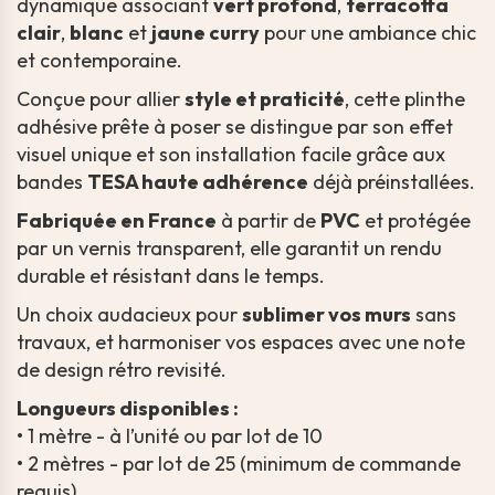
dynamique associant
vert profond
,
terracotta
clair
,
blanc
et
jaune curry
pour une ambiance chic
et contemporaine.
Conçue pour allier
style et praticité
, cette plinthe
adhésive prête à poser se distingue par son effet
visuel unique et son installation facile grâce aux
bandes
TESA haute adhérence
déjà préinstallées.
Fabriquée en France
à partir de
PVC
et protégée
par un vernis transparent, elle garantit un rendu
durable et résistant dans le temps.
Un choix audacieux pour
sublimer vos murs
sans
travaux, et harmoniser vos espaces avec une note
de design rétro revisité.
Longueurs disponibles :
• 1 mètre - à l’unité ou par lot de 10
• 2 mètres - par lot de 25 (minimum de commande
requis)