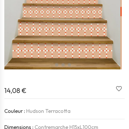
favorite_border
14,08 €
Couleur :
Hudson Terracotta
Dimensions :
Contremarche H15xL100cm