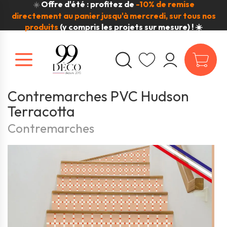
Offre d'été : profitez de
-10% de remise
☀️
directement au panier jusqu'à mercredi, sur tous nos
produits
(y compris les projets sur mesure) ! ☀️
Contremarches PVC Hudson
Terracotta
Contremarches