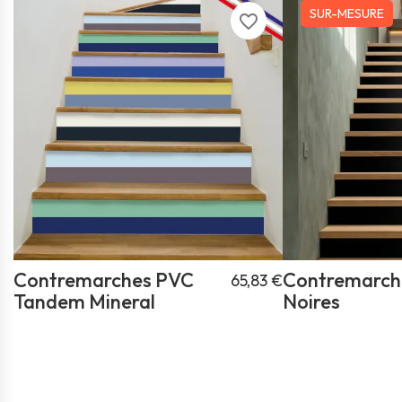
SUR-MESURE
favorite_border
Contremarches PVC
Contremarch
65,83 €
Tandem Mineral
Noires