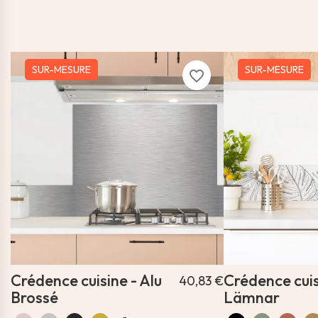
SUR-MESURE
SUR-MESURE
favorite_border
Crédence cuisine - Alu
Crédence cuis
40,83 €
Brossé
Lämnar