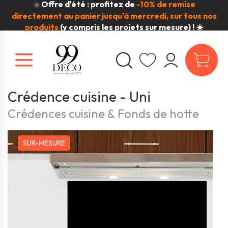
Offre d'été : profitez de
-10% de remise
☀️
directement au panier jusqu'à mercredi, sur tous nos
produits
(y compris les projets sur mesure) ! ☀️
Crédence cuisine - Uni
Crédences cuisine & Fonds de hotte
SUR-MESURE