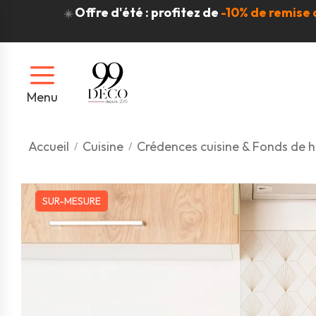
Offre d'été : profitez de
-10% de remise 
☀️
Menu
Accueil
Cuisine
Crédences cuisine & Fonds de h
SUR-MESURE