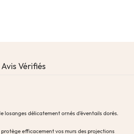
Avis Vérifiés
e losanges délicatement ornés d’éventails dorés.
lisse protège efficacement vos murs des projections