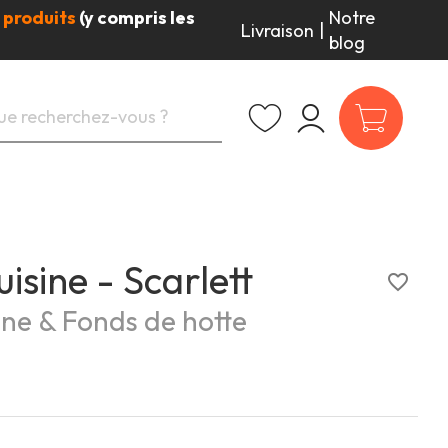
 produits
(y compris les
Notre
Livraison
|
blog
isine - Scarlett
favorite_border
ine & Fonds de hotte