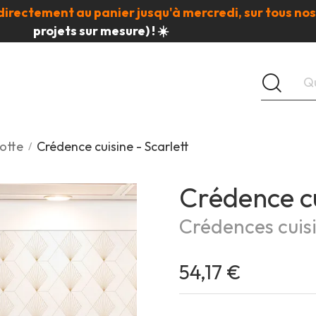
directement au panier jusqu'à mercredi, sur tous nos
projets sur mesure) ! ☀️
otte
Crédence cuisine - Scarlett
Crédence cu
Crédences cuis
54,17 €