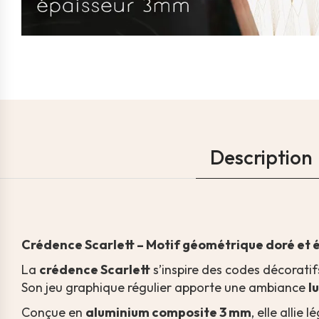
Description
Crédence Scarlett – Motif géométrique doré et 
La
crédence Scarlett
s’inspire des codes décorati
Son jeu graphique régulier apporte une ambiance
l
Conçue en
aluminium composite 3 mm
, elle allie