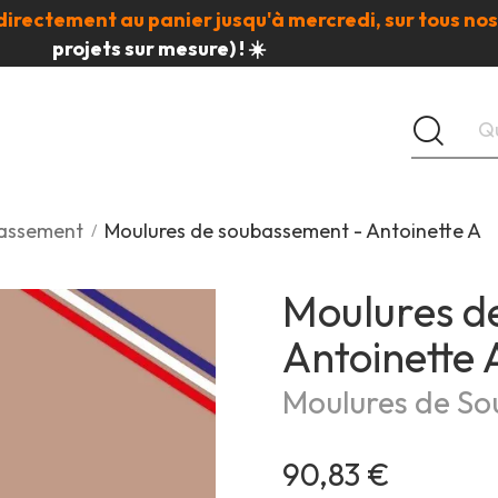
directement au panier jusqu'à mercredi, sur tous nos
projets sur mesure) ! ☀️
bassement
Moulures de soubassement - Antoinette A
Moulures d
Antoinette 
Moulures de S
90,83 €