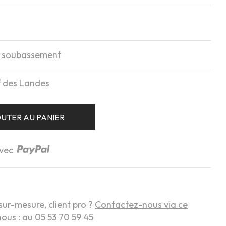
e soubassement
f des Landes
UTER AU PANIER
avec
sur-mesure, client pro ?
Contactez-nous via ce
ous :
au 05 53 70 59 45