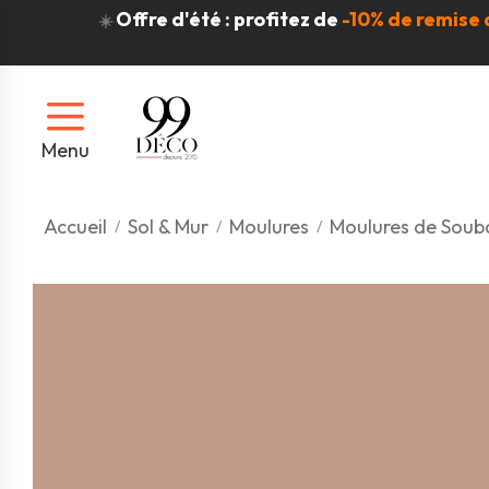
Offre d'été : profitez de
-10% de remise 
☀️
Menu
Accueil
Sol & Mur
Moulures
Moulures de Sou