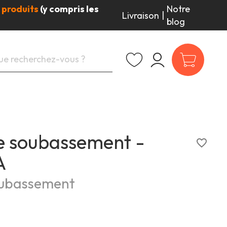
 produits
(y compris les
Notre
Livraison
|
blog
e soubassement -
favorite_border
A
oubassement