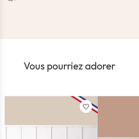
Vous pourriez adorer
favorite_border