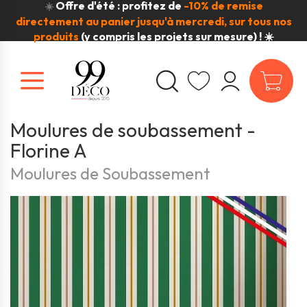
Offre d'été : profitez de
-10% de remise
☀️
directement au panier jusqu'à mercredi, sur tous nos
produits
(y compris les projets sur mesure) ! ☀️
Moulures de soubassement -
Florine A
Moulures de Soubassement