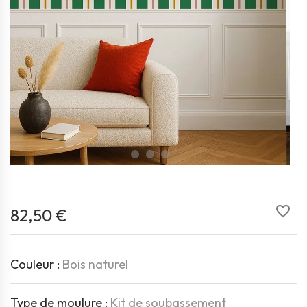
favorite_border
82,50 €
Couleur :
Bois naturel
Type de moulure :
Kit de soubassement