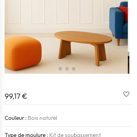
favorite_border
99,17 €
Couleur :
Bois naturel
Type de moulure :
Kit de soubassement