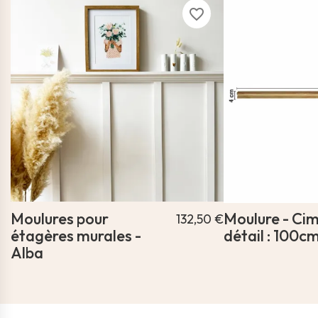
favorite_border
Moulures pour
Moulure - Cim
132,50 €
étagères murales -
détail : 100c
Alba