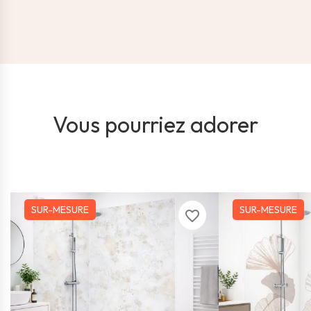
Vous pourriez adorer
SUR-MESURE
SUR-MESURE
favorite_border