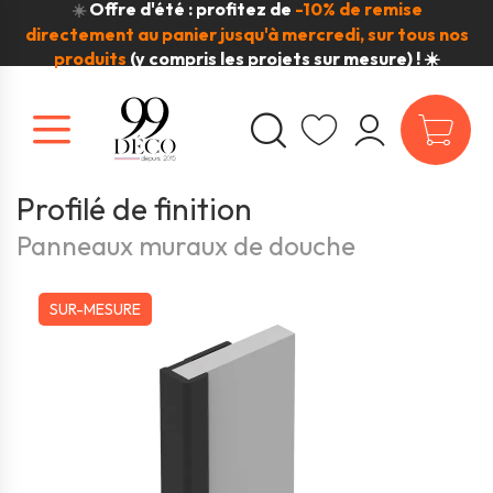
Offre d'été : profitez de
-10% de remise
☀️
directement au panier jusqu'à mercredi, sur tous nos
produits
(y compris les projets sur mesure) ! ☀️
Profilé de finition
Panneaux muraux de douche
SUR-MESURE