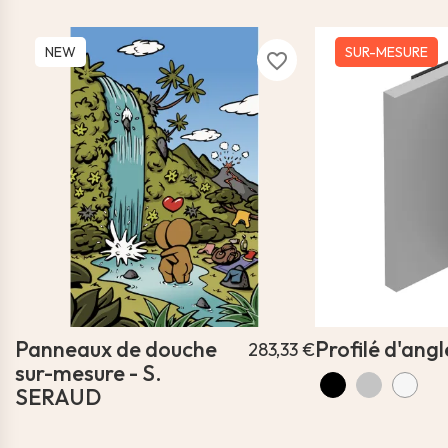
NEW
SUR-MESURE
favorite_border
Panneaux de douche
Profilé d'angl
283,33 €
sur-mesure - S.
SERAUD