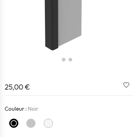
favorite_border
25,00 €
Couleur :
Noir
Noir
Gris
Blanc