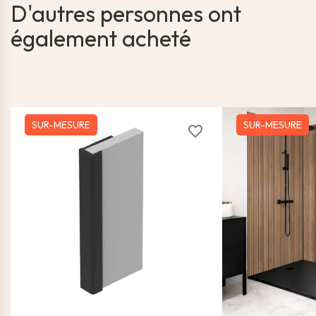
D'autres personnes ont
également acheté
SUR-MESURE
SUR-MESURE
favorite_border