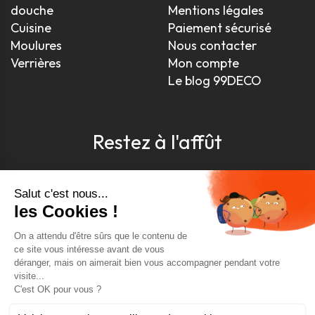
douche
Mentions légales
Cuisine
Paiement sécurisé
Moulures
Nous contacter
Verrières
Mon compte
Le blog 99DECO
Restez à l'affût
Pour être toujours au courant, inscrivez-vous à
notre newsletter
J'accepte les conditions générales et la politique de
confidentialité *