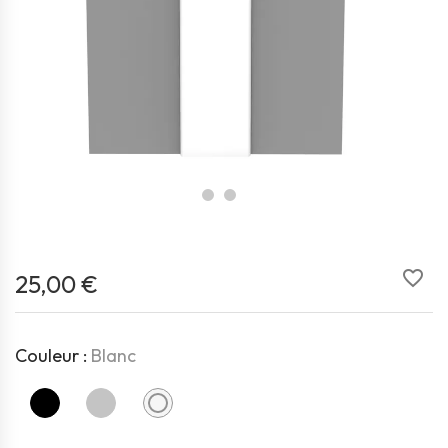
favorite_border
25,00 €
Couleur :
Blanc
Noir
Gris
Blanc