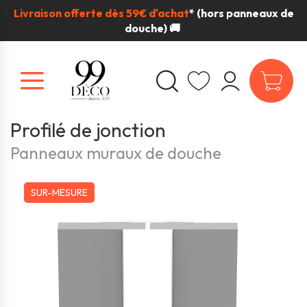
Livraison offerte dès 59€ d'achat
*
(hors panneaux de
douche) 🚚
Profilé de jonction
Panneaux muraux de douche
SUR-MESURE