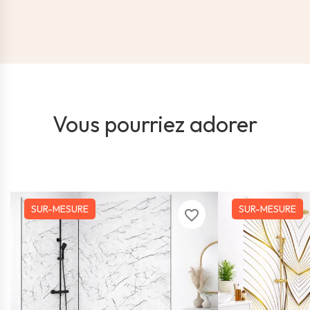
Vous pourriez adorer
SUR-MESURE
SUR-MESURE
favorite_border