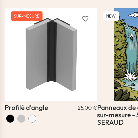
SUR-MESURE
NEW
favorite_border
Profilé d'angle
Panneaux de
25,00 €
sur-mesure - 
SERAUD