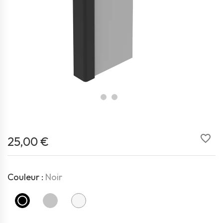
favorite_border
25,00 €
Couleur :
Noir
Noir
Gris
Blanc