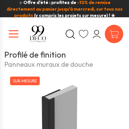
Offre d'été : profitez de
-10% de remise
☀️
directement au panier jusqu'à mercredi, sur tous nos
produits
(y compris les projets sur mesure) ! ☀️
Profilé de finition
Panneaux muraux de douche
SUR-MESURE