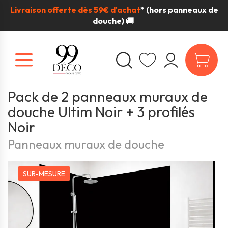
Livraison offerte dès 59€ d'achat
*
(hors panneaux de
douche) 🚚
Pack de 2 panneaux muraux de
douche Ultim Noir + 3 profilés
Noir
Panneaux muraux de douche
SUR-MESURE