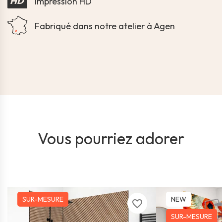
Impression HD
Fabriqué dans notre atelier à Agen
Vous pourriez adorer
SUR-MESURE
NEW
favorite_border
SUR-MESURE