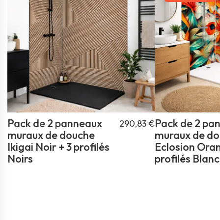
Pack de 2 panneaux
Pack de 2 pa
290,83 €
muraux de douche
muraux de d
Ikigai Noir + 3 profilés
Eclosion Oran
Noirs
profilés Blanc