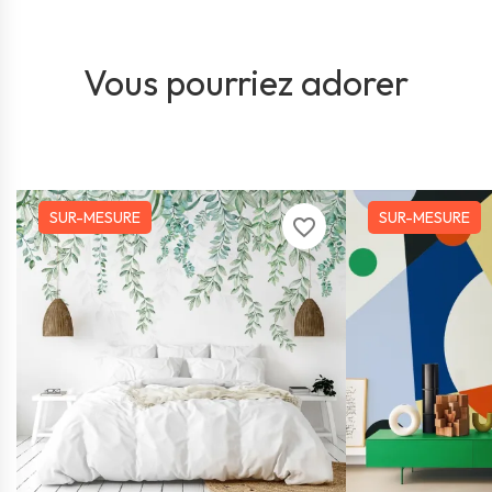
Vous pourriez adorer
SUR-MESURE
SUR-MESURE
favorite_border