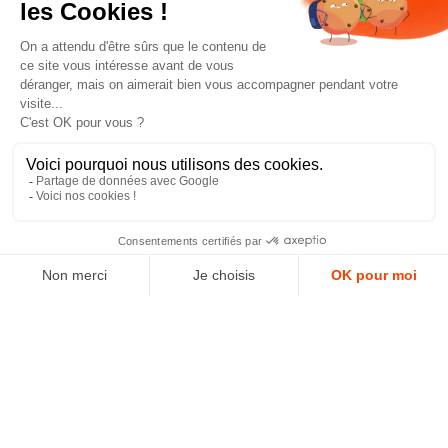
J'accepte les conditions générales et la politique de
confidentialité *
4.9
GOOGLE REVIEWS
4.9
AJOUTER AU PANIER
AVIS VÉRIFIÉS
Paiement sécurisé
© 2025 - 99 Déco -
Mentions légales
-
Réalisé par Profil Web