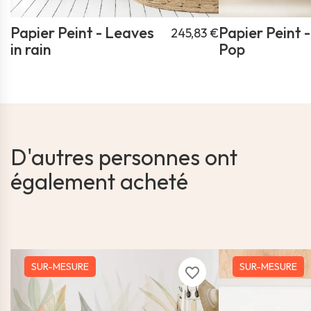
Papier Peint - Leaves
Papier Peint -
245,83 €
in rain
Pop
D'autres personnes ont
également acheté
SUR-MESURE
SUR-MESURE
favorite_border