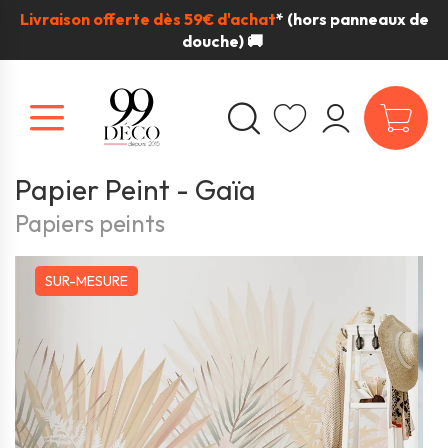
Livraison offerte dès 59€ d'achat
*
(hors panneaux de
douche) 🚚
Papier Peint - Gaïa
Papiers peints
SUR-MESURE