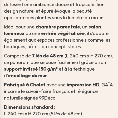
diffusent une ambiance douce et tropicale. Son
design naturel et épuré évoque la beauté
apaisante des plantes sous la lumière du matin.
Idéal pour une
chambre parentale
, un
salon
lumineux
ou une
entrée végétalisée
, il s’adapte
également aux espaces professionnels comme les
boutiques, hôtels ou concept-stores.
Composé de
7 lés de 48 cm
(L 240 cm x H 270 cm),
ce panoramique se pose facilement grâce à son
support intissé 150 g/m²
et à la technique
d’
encollage du mur
.
Fabriqué à Cholet
avec une
impression HD
, GAÏA
incarne le savoir-faire français et l’élégance
naturelle signée 99Déco.
Dimensions standard :
L 240 cm x H 270 cm (5 lés de 48 cm)