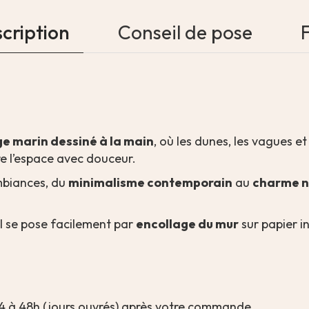
cription
Conseil de pose
e marin dessiné à la main
, où les dunes, les vagues et
re l’espace avec douceur.
ambiances, du
minimalisme contemporain
au
charme n
il se pose facilement par
encollage du mur
sur papier in
4 à 48h (jours ouvrés) après votre commande.