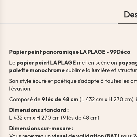
Des
Papier peint panoramique LA PLAGE - 99Déco
Le
papier peint LA PLAGE
met en scène un
paysag
palette monochrome
sublime la lumière et structu
Son style épuré et poétique s’adapte à toutes les 
l’évasion.
Composé de
9 lés de 48 cm
(L 432 cm x H 270 cm), 
Dimensions standard :
L 432 cm x H 270 cm (9 lés de 48 cm)
Dimensions sur-mesure :
Vous recevrez un
visuel de validation (BAT)
sous 2