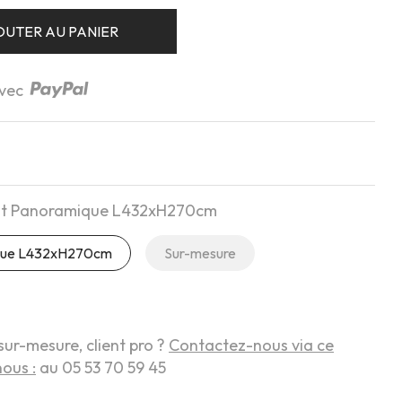
OUTER AU PANIER
avec
int Panoramique L432xH270cm
ique L432xH270cm
Sur-mesure
sur-mesure, client pro ?
Contactez-nous via ce
ous :
au 05 53 70 59 45