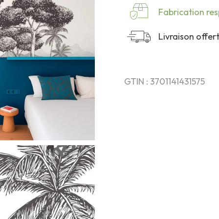
Fabrication re
Livraison offe
GTIN : 3701141431575