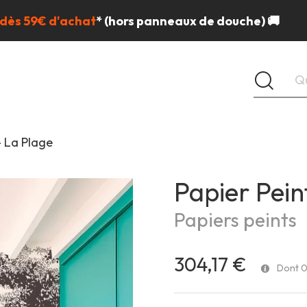
 dès 59€ d'achat
*
(hors panneaux de douche) 🚚
- La Plage
Papier Pein
Papiers peints
304,17 €
Dont 0