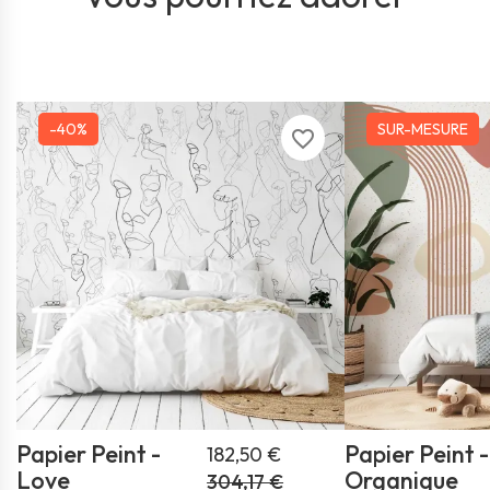
-40%
SUR-MESURE
favorite_border
Papier Peint -
Papier Peint -
182,50 €
Love
Organique
304,17 €