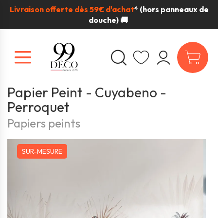
Livraison offerte dès 59€ d'achat
*
(hors panneaux de
douche) 🚚
Papier Peint - Cuyabeno -
Perroquet
Papiers peints
SUR-MESURE