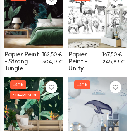
Papier Peint
Papier
182,50 €
147,50 €
- Strong
Peint -
304,17 €
245,83 €
Jungle
Unity
-40%
-40%
favorite_border
favorite_border
SUR-MESURE