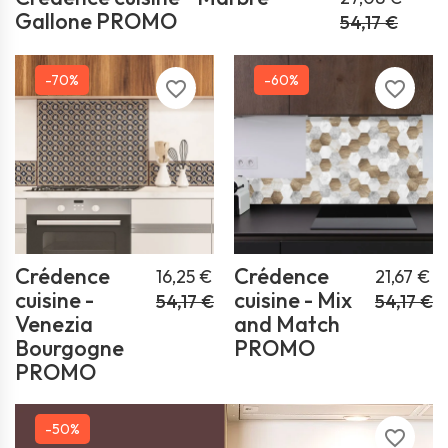
Gallone PROMO
54,17 €
-70%
-60%
favorite_border
favorite_border
Crédence
Crédence
16,25 €
21,67 €
cuisine -
cuisine - Mix
54,17 €
54,17 €
Venezia
and Match
Bourgogne
PROMO
PROMO
-50%
favorite_border