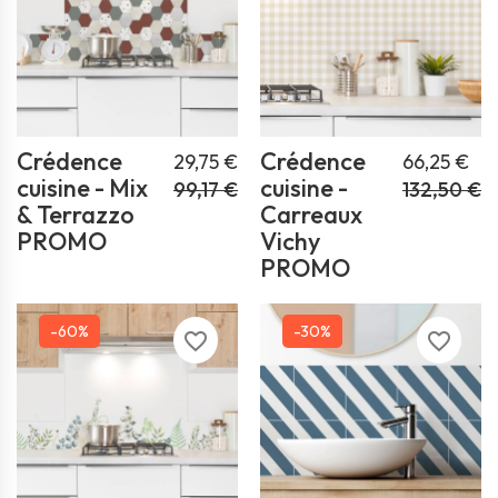
Crédence
Crédence
29,75 €
66,25 €
cuisine - Mix
cuisine -
99,17 €
132,50 €
& Terrazzo
Carreaux
PROMO
Vichy
PROMO
-60%
-30%
favorite_border
favorite_border