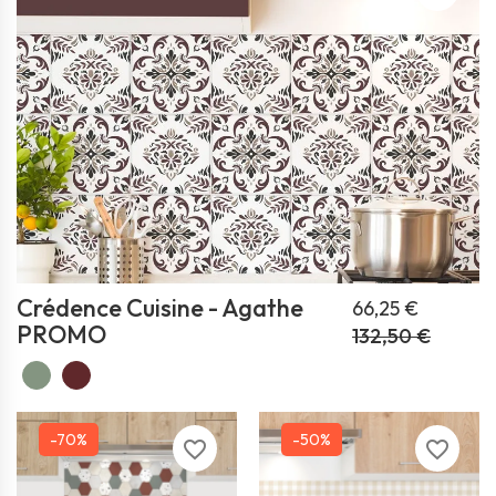
Crédence Cuisine - Agathe
66,25 €
PROMO
132,50 €
-70%
-50%
favorite_border
favorite_border