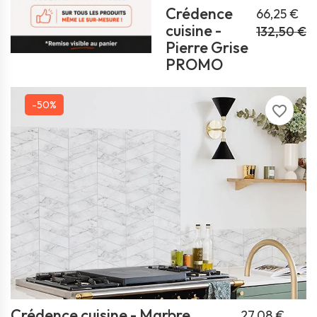
Crédence
66,25 €
cuisine -
132,50 €
Pierre Grise
PROMO
-50%
favorite_border
Crédence cuisine - Marbre
27,08 €