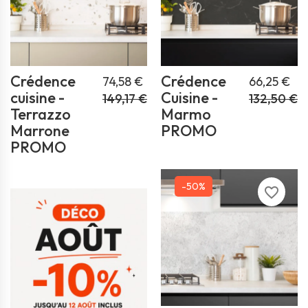
Crédence
Crédence
74,58 €
66,25 €
cuisine -
Cuisine -
149,17 €
132,50 €
Terrazzo
Marmo
Marrone
PROMO
PROMO
-50%
favorite_border