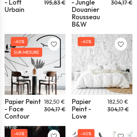
- Loft
- Jungle
195,83 €
304,17 €
Urbain
Douanier
Rousseau
B&W
-40%
-40%
favorite_border
favorite_border
SUR-MESURE
Papier Peint
Papier
182,50 €
182,50 €
- Face
Peint -
304,17 €
304,17 €
Contour
Love
-40%
-40%
favorite_border
favorite_border