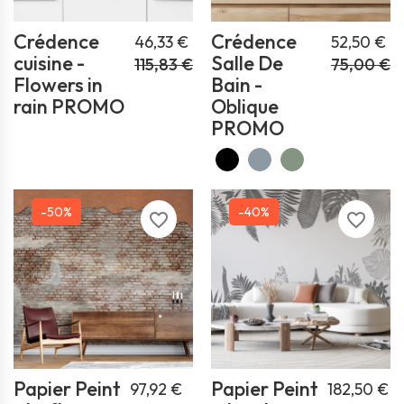
Crédence
Crédence
46,33 €
52,50 €
cuisine -
Salle De
115,83 €
75,00 €
Flowers in
Bain -
rain PROMO
Oblique
PROMO
-50%
-40%
favorite_border
favorite_border
Papier Peint
Papier Peint
97,92 €
182,50 €