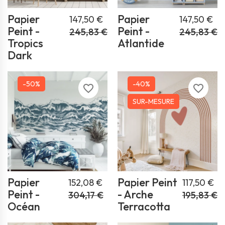
Papier
Papier
147,50 €
147,50 €
Peint -
Peint -
245,83 €
245,83 €
Tropics
Atlantide
Dark
-50%
-40%
favorite_border
favorite_border
SUR-MESURE
Papier
Papier Peint
152,08 €
117,50 €
Peint -
- Arche
304,17 €
195,83 €
Océan
Terracotta