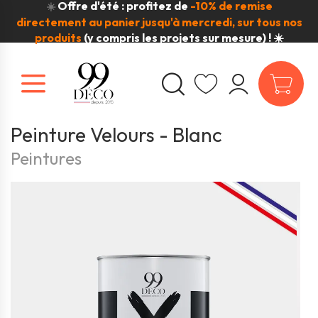
Offre d'été : profitez de
-10% de remise
☀️
directement au panier jusqu'à mercredi, sur tous nos
produits
(y compris les projets sur mesure) ! ☀️
Peinture Velours - Blanc
Peintures