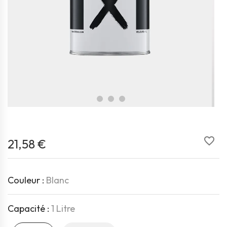
favorite_border
21,58 €
Couleur :
Blanc
Capacité :
1 Litre