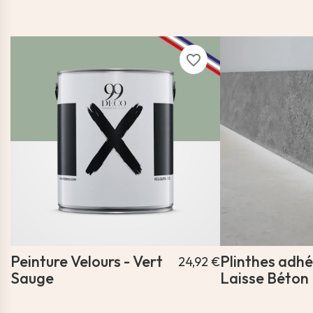
favorite_border
Peinture Velours - Vert
Plinthes adh
24,92 €
Sauge
Laisse Béton