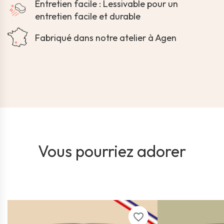
Entretien facile : Lessivable pour un
entretien facile et durable
Fabriqué dans notre atelier à Agen
Vous pourriez adorer
favorite_border