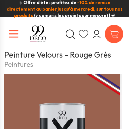
Offre d'été : profitez de
-10% de remise
☀️
directement au panier jusqu'à mercredi, sur tous nos
produits
(y compris les projets sur mesure) ! ☀️
Peinture Velours - Rouge Grès
Peintures