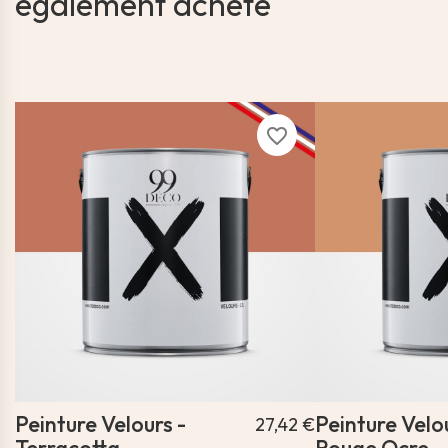
également acheté
favorite_border
Peinture Velours -
Peinture Velou
27,42 €