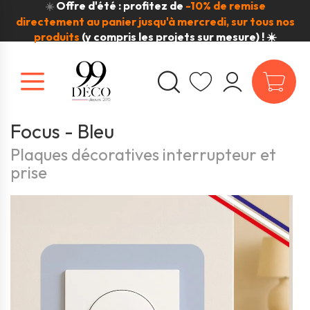
Offre d'été : profitez de
-10% de remise
☀️
directement au panier jusqu'à mercredi, sur tous nos
produits
(y compris les projets sur mesure) ! ☀️
Focus - Bleu
Plaques décoratives interrupteur et
prise