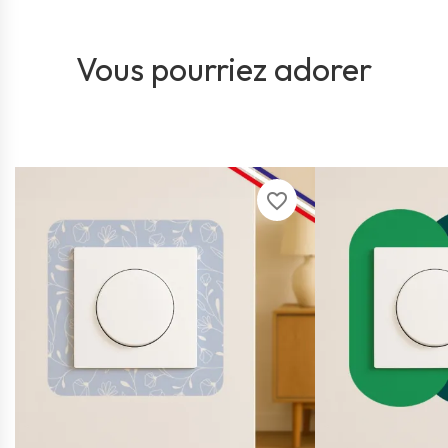
Vous pourriez adorer
favorite_border