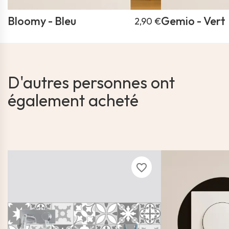
Bloomy - Bleu
Gemio - Vert
2,90 €
D'autres personnes ont
également acheté
favorite_border