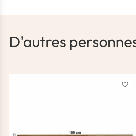
D'autres personne
favorite_border