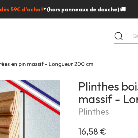
 dès 59€ d'achat
*
(hors panneaux de douche) 🚚
urées en pin massif - Longueur 200 cm
Plinthes bo
massif - L
Plinthes
16,58 €