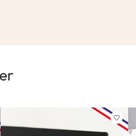
er
favorite_border