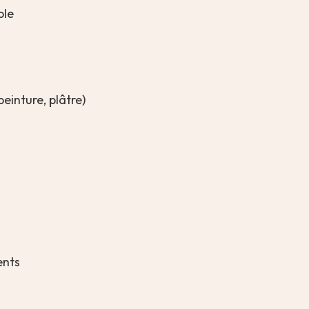
ble
einture, plâtre)
ents