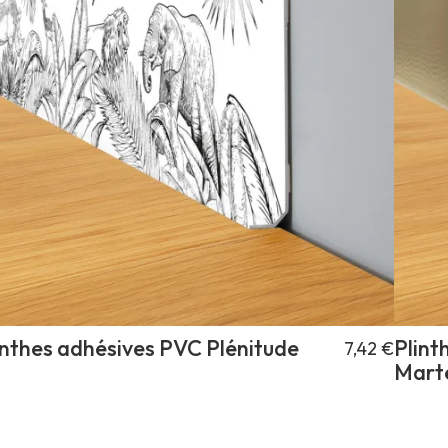
inthes adhésives PVC Plénitude
Plint
7,42 €
Mart