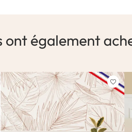
s ont également ach
favorite_border