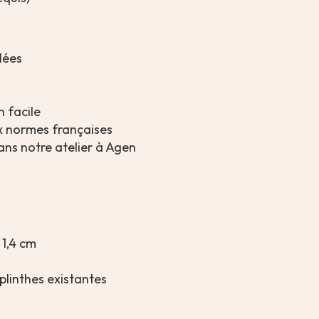
lées
n facile
x normes françaises
ans notre atelier à Agen
 1,4 cm
 plinthes existantes