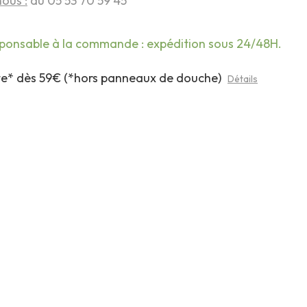
ous :
au 05 53 70 59 45
sponsable à la commande : expédition sous 24/48H.
rte* dès 59€ (*hors panneaux de douche)
Détails