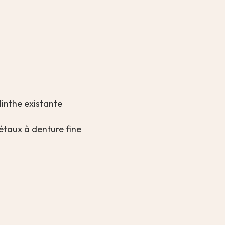
linthe existante
métaux à denture fine