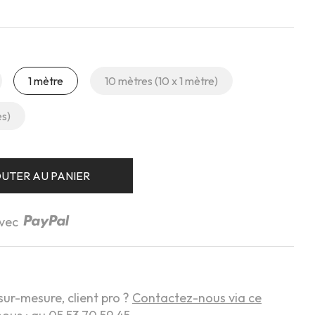
1 mètre
10 mètres (10 x 1 mètre)
es)
UTER AU PANIER
avec
sur-mesure, client pro ?
Contactez-nous via ce