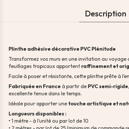
Description
Plinthe adhésive décorative PVC Plénitude
Transformez vos murs en une invitation au voyage 
feuillages tropicaux apportent
raffinement et orig
Facile à poser et résistante, cette plinthe prête à l
Fabriquée en France
à partir de
PVC semi-rigide
excellente tenue dans le temps.
Idéale pour apporter une
touche artistique et nat
Longueurs disponibles :
• 1 mètre - à l’unité ou par lot de 10
• 2 mètres - par lot de 25 (minimum de commande r