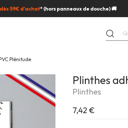
 dès 59€ d'achat
*
(hors panneaux de douche) 🚚
 PVC Plénitude
Plinthes ad
Plinthes
7,42 €