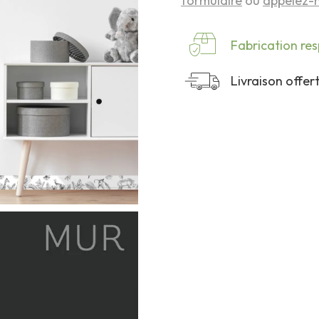
formulaire
ou
appelez-n
Fabrication re
Livraison offe