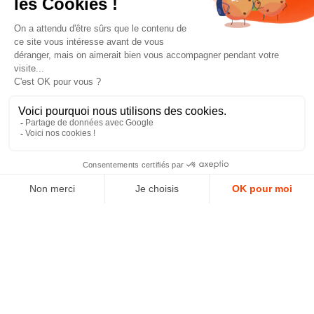
J'accepte les conditions générales et la politique de
confidentialité *
4.9
GOOGLE REVIEWS
4.9
AJOUTER AU PANIER
AVIS VÉRIFIÉS
Paiement sécurisé
© 2025 - 99 Déco -
Mentions légales
-
Réalisé par Profil Web