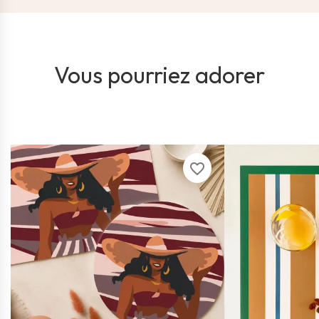
Vous pourriez adorer
favorite_border