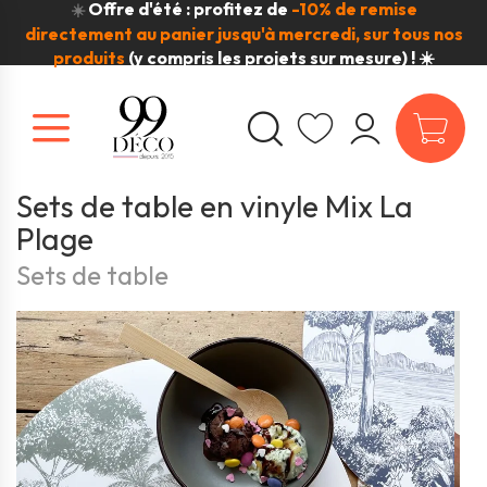
Offre d'été : profitez de
-10% de remise
☀️
directement au panier jusqu'à mercredi, sur tous nos
produits
(y compris les projets sur mesure) ! ☀️
Sets de table en vinyle Mix La
Plage
Sets de table