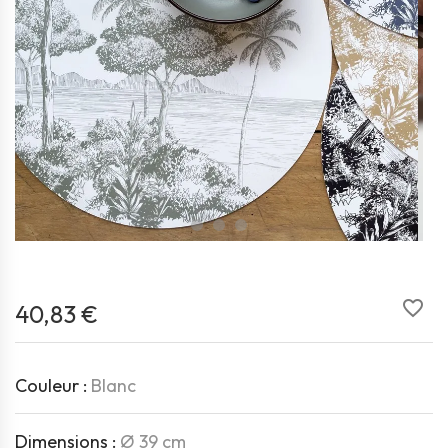
favorite_border
40,83 €
Couleur :
Blanc
Dimensions :
Ø 39 cm