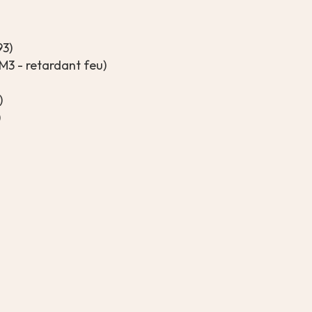
93)
 M3 - retardant feu)
)
)
m