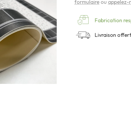
formulaire
ou
appelez-n
Fabrication re
Livraison offe