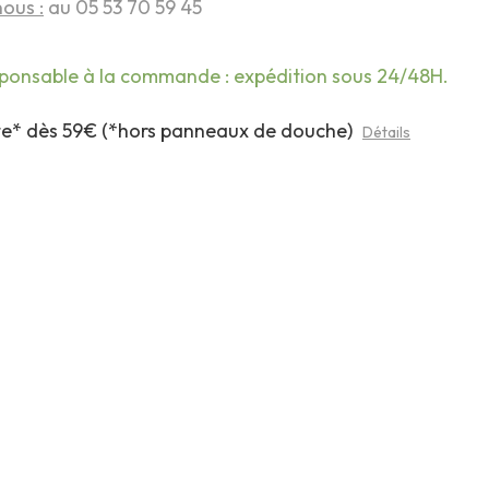
ous :
au 05 53 70 59 45
sponsable à la commande : expédition sous 24/48H.
rte* dès 59€ (*hors panneaux de douche)
Détails