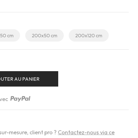
x50 cm
200x50 cm
200x120 cm
UTER AU PANIER
avec
sur-mesure, client pro ?
Contactez-nous via ce