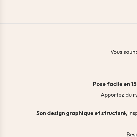
Vous souha
Pose facile en 1
Apportez du ry
Son design graphique et structuré
, in
Bes