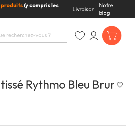
 produits
(y compris les
Notre
Livraison
|
blog
intissé Rythmo Bleu Brun
favorite_border