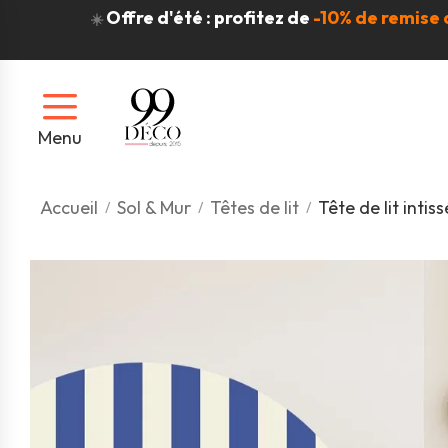
Offre d'été : profitez de
-10% de remise 
☀️
Menu
Accueil
Sol & Mur
Têtes de lit
Tête de lit inti