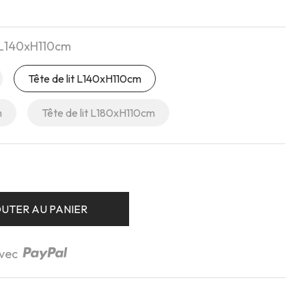
t L140xH110cm
Tête de lit L140xH110cm
m
Tête de lit L180xH110cm
UTER AU PANIER
avec