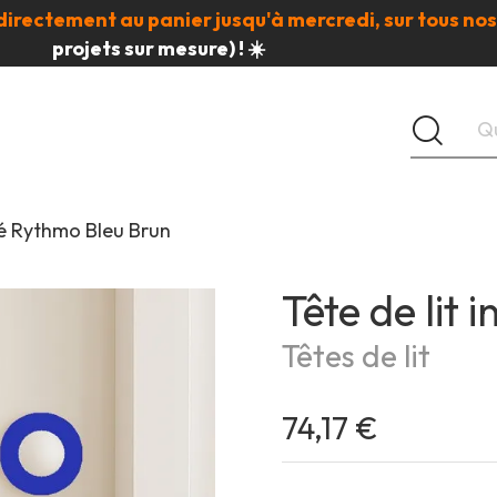
directement au panier jusqu'à mercredi, sur tous nos
projets sur mesure) ! ☀️
ssé Rythmo Bleu Brun
Tête de lit 
Têtes de lit
74,17 €