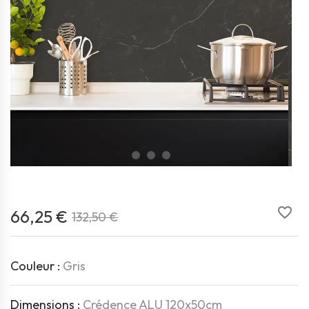
favorite_border
66,25 €
132,50 €
Couleur :
Gris
Dimensions :
Crédence ALU 120x50cm