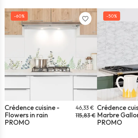
-60%
-50%
favorite_border
Crédence cuisine -
Crédence cuis
46,33 €
Flowers in rain
Marbre Gallo
115,83 €
PROMO
PROMO