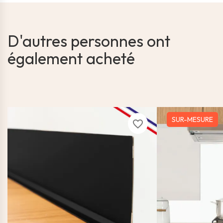
D'autres personnes ont
également acheté
SUR-MESURE
favorite_border