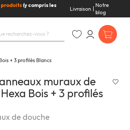
 produits
(y compris les
Notre
Livraison
|
blog
is + 3 profilés Blancs
panneaux muraux de
favorite_border
Hexa Bois + 3 profilés
ux de douche