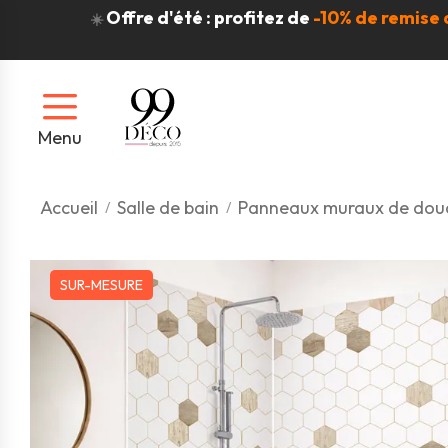
Offre d'été : profitez de
-10% de remise 
☀️
Menu
Accueil
Salle de bain
Panneaux muraux de dou
SUR-MESURE