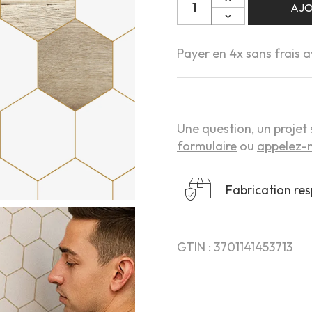
AJO
Payer en 4x sans frais 
Une question, un projet 
formulaire
ou
appelez-n
Fabrication re
GTIN : 3701141453713