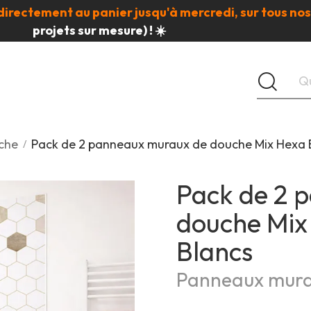
directement au panier jusqu'à mercredi, sur tous nos
projets sur mesure) ! ☀️
che
Pack de 2 panneaux muraux de douche Mix Hexa Bo
Pack de 2 
douche Mix 
Blancs
Panneaux mura