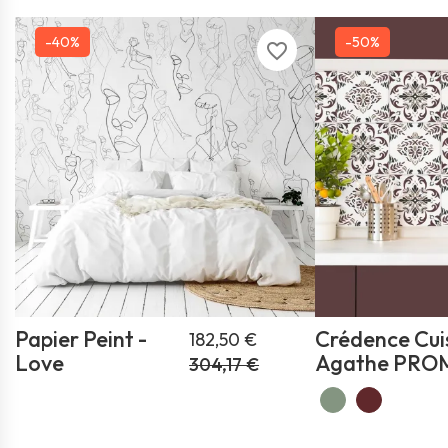
-40%
-50%
favorite_border
Papier Peint -
Crédence Cuis
182,50 €
Love
Agathe PRO
304,17 €