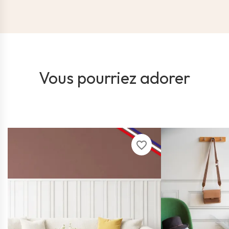
Vous pourriez adorer
favorite_border