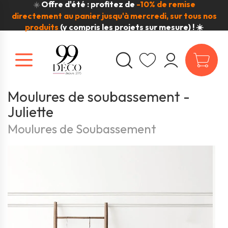
Offre d'été : profitez de
-10% de remise
☀️
directement au panier jusqu'à mercredi, sur tous nos
produits
(y compris les projets sur mesure) ! ☀️
Moulures de soubassement -
Juliette
Moulures de Soubassement