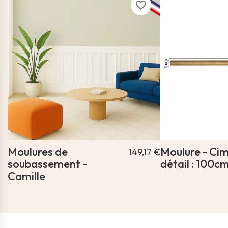
favorite_border
Moulures de
Moulure - Cim
149,17 €
soubassement -
détail : 100c
Camille