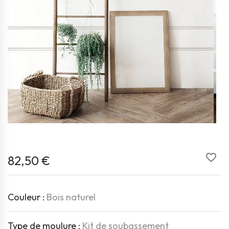
favorite_border
82,50 €
Couleur :
Bois naturel
Type de moulure :
Kit de soubassement