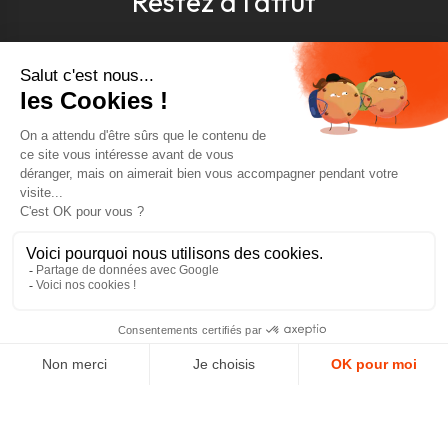
Restez à l'affût
Pour être toujours au courant, inscrivez-vous à
notre newsletter
J'accepte les conditions générales et la politique de
confidentialité *
4.9
GOOGLE REVIEWS
4.9
AJOUTER AU PANIER
AVIS VÉRIFIÉS